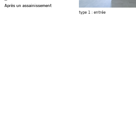
—
Après un assainissement
énergétique en 2018, nous
type 1 : entrée
nous sommes attelés à
l'assainissement intérieur du
bâtiment suite aux différents
problèmes de distribution de
chaleur dans les étages et aux
divers problème d'écoulement.
Après notre intervention, nous
avons remis aux propriétaires
un bâtiment remis au goût du
jour et adapté aux nouveaux
standard de construction.