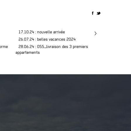
17.10.24
: nouvelle arrivée
24.06.24
: 055_l
26.07.24
: belles vacances 2024
06.06.24
: nous 
forme
28.06.24
: 055_livraison des 3 premiers
29.05.24
: 022_c
appartements