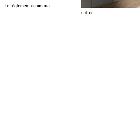
—
Le règlement communal
impose plusieurs contraintes
entrée
tant au niveau de
l'implantation, de l'orientation,
de la géométrie de la toiture
ainsi que de la teinte de celle-
ci. Le projet compose avec ces
éléments tout en jouant avec
eux, pour proposer une
construction originale
répondant aux besoins de la
famille. La volumétrie choisie
répond au réglement en
respectant la hauteur de 7,5m
au faîte tout en proposant des
espaces intérieurs de
caractère et nous permet de
proposer des séquences
spatiales de qualité.